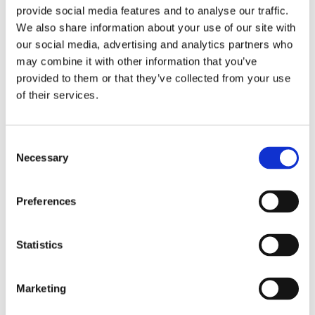
provide social media features and to analyse our traffic.
380
额定电压 [V]
We also share information about your use of our site with
our social media, advertising and analytics partners who
Keyed (Linguetta)
刀具接口
may combine it with other information that you’ve
provided to them or that they’ve collected from your use
Shaft driven fan (Ventola calettata
冷却
su albero)
of their services.
4.8
冷却壳体
Consent
Necessary
Selection
Preferences
展览会
Statistics
15
AMB 2026
Marketing
9月26
15 九月 2026
19 九月 2026