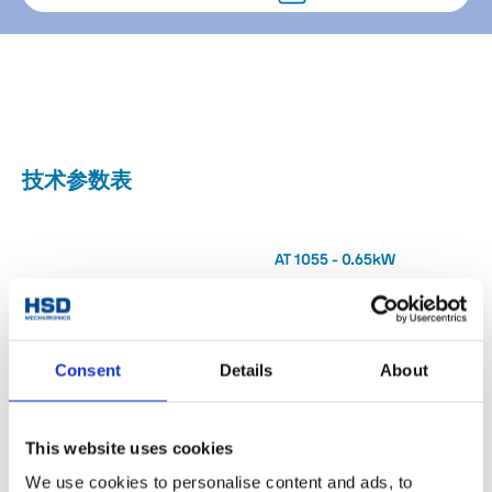
技术参数表
AT 1055 - 0.65kW
直径[mm]
□ 70x71.5
12000
最高转速[rpm]
Consent
Details
About
扭矩 S1/S6 (40%)
0.5 / 0.6
[Nm]
This website uses cookies
功率 S1/S6 (40%)
0.65 / 0.8
We use cookies to personalise content and ads, to
[Kw]