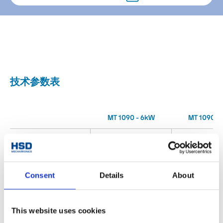
技术参数表
MT 1090 - 6kW
MT 1090 -
直径[mm]
□ 102x119.5
□ 102x11
24000
24000
最高转速[rpm]
Consent
Details
About
扭矩 S1/S6 (40%)
3.2 / 3.8
2.4 /2.
[Nm]
This website uses cookies
功率 S1/S6 (40%)
6 / 7.2
4.5 / 5.
[Kw]