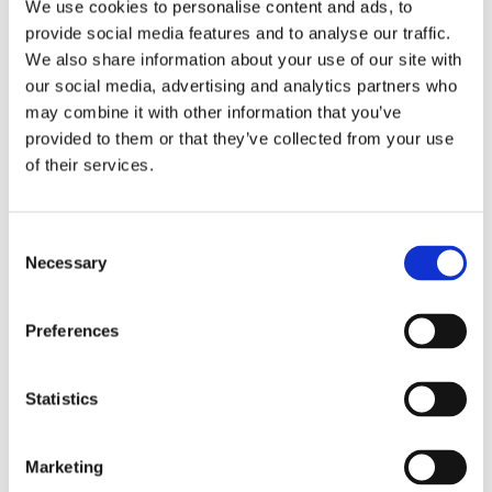
We use cookies to personalise content and ads, to
provide social media features and to analyse our traffic.
220 / 380
220 / 3
额定电压 [V]
We also share information about your use of our site with
ER32
HSK C4
our social media, advertising and analytics partners who
刀具接口
may combine it with other information that you’ve
Shaft driven fun
Shaft drive
provided to them or that they’ve collected from your use
(Ventola calettata su
(Ventola calet
冷却
albero) / Electric fan
albero) / Elec
of their services.
(Elettroventola)
(Elettroven
15
10
冷却壳体
Consent
Necessary
Selection
Preferences
展览会
Statistics
15
AMB 2026
Marketing
9月26