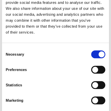
380
provide social media features and to analyse our traffic.
额定电压 [V]
We also share information about your use of our site with
HSK C63
刀具接口
our social media, advertising and analytics partners who
may combine it with other information that you’ve
Shaft driven fun (Ventola calettata
provided to them or that they’ve collected from your use
冷却
su albero) / Electric fan
(Elettroventola)
of their services.
35
冷却壳体
Consent
Necessary
Selection
展览会
Preferences
Statistics
15
AMB 2026
Marketing
9月26
15 九月 2026
19
19 九月 2026
Messepiazza 1, 70629 Stuttgart