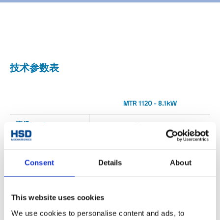
技术参数表
MTR 1120 - 8.1kW
直径[mm]
□ 177x145
18000
最高转速[rpm]
Consent
Details
About
扭矩 S1/S6 (40%)
12.9 / 15.4
[Nm]
功率 S1/S6 (40%)
This website uses cookies
8.1 / 9.7
[Kw]
We use cookies to personalise content and ads, to