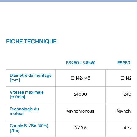
FICHE TECHNIQUE
ES950 - 3.8kW
ES950 - 
Diamètre de montage
□ 142x145
□ 142x1
[mm]
Vitesse maximale
24000
24000
[tr/min]
Technologie du
Asynchronous
Asynchron
moteur
Couple S1/S6 (40%)
3 / 3.6
4 / 4.8
[Nm]