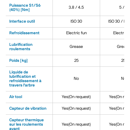
Puissance S1/S6
3.8 / 4.5
5 / 6
(40%) [Nm]
Interface outil
ISO 30
ISO 30 / HS
Refroidissement
Electric fun
Electric 
Lubrification
Grease
Greas
roulements
Poids [kg]
25
25
Liquide de
lubrification et
No
No
refroidissement à
travers l'arbre
Air tool
Yes(On request)
Yes(On req
Capteur de vibration
Yes(On request)
Yes(On req
Capteur thermique
sur les roulements
Yes(On request)
Yes(On req
avant