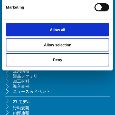
Marketing
HSD SpA
登録上の本
社
所在地: Via della Meccanica 16, 61122 Pesaro (Italy)
Allow all
本社所在地: Via Pesaro, 10A, 61012 Gradara (PU) - Italy
Tel. +39 0541/979001 - Fax +39 0541/979050
Allow selection
VAT: IT01376450415 - Tax ID: 02196600965 │
当社は、ペーザロ所在のBi.fin Srl（会社登録番号: 01235440417）によ
る、民法典第2497条の2に基づく経営管理および調整の対象会社で
Deny
す。
企業情報
製品ファミリー
加工材料
導入事例
ニュース & イベント
231モデル
行動規範
内部通報