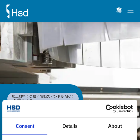
加工材料
金属
電動スピンドル ATC
ES7ライン W
ES7ライン W
ES7ラインW電動スピンドルシリー
Consent
Details
About
ズは、高い汎用性が特長で、木材加
工用途において2軸ヘッドと組み合